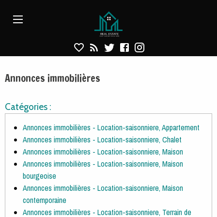
Annonces immobilières - Location-saisonniere
Aparté haute
En-tête
Liens
Annonces immobilières
Catégories :
Annonces immobilières - Location-saisonniere, Appartement
Annonces immobilières - Location-saisonniere, Chalet
Annonces immobilières - Location-saisonniere, Maison
Annonces immobilières - Location-saisonniere, Maison
bourgeoise
Annonces immobilières - Location-saisonniere, Maison
contemporaine
Annonces immobilières - Location-saisonniere, Terrain de