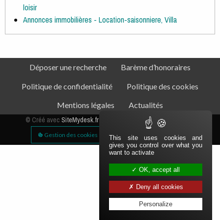
loisir
Annonces immobilières - Location-saisonniere, Villa
Navigation secondaire
Pied de page
Déposer une recherche
Barème d’honoraires
Politique de confidentialité
Politique des cookies
Mentions légales
Actualités
Aparté basse
© Créé avec
SiteMydesk.fr
/ Logiciel immobilier
ImmoMydesk.fr
Gestion des cookies
Plan du site
Haut
This site uses cookies and
gives you control over what you
want to activate
OK, accept all
Deny all cookies
Personalize