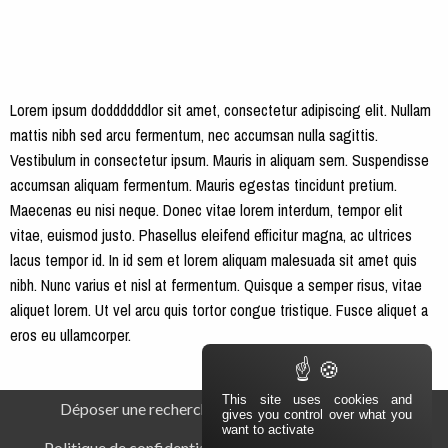
Lorem ipsum doddddddlor sit amet, consectetur adipiscing elit. Nullam
mattis nibh sed arcu fermentum, nec accumsan nulla sagittis.
Vestibulum in consectetur ipsum. Mauris in aliquam sem. Suspendisse
accumsan aliquam fermentum. Mauris egestas tincidunt pretium.
Maecenas eu nisi neque. Donec vitae lorem interdum, tempor elit
vitae, euismod justo. Phasellus eleifend efficitur magna, ac ultrices
lacus tempor id. In id sem et lorem aliquam malesuada sit amet quis
nibh. Nunc varius et nisl at fermentum. Quisque a semper risus, vitae
aliquet lorem. Ut vel arcu quis tortor congue tristique. Fusce aliquet a
eros eu ullamcorper.
Navigation secondaire
Pied de page
This site uses cookies and
Déposer une recherche
Barème d’honoraires
gives you control over what you
want to activate
Politique de confidentialité
Politique des cookies