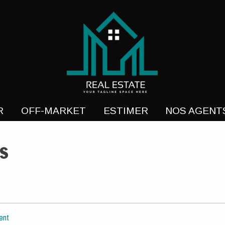
- Programme-neuf
R
OFF-MARKET
ESTIMER
NOS AGENT
s
ent