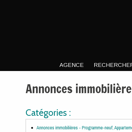
Annonces immobilières 
Aparté haute
En-tête
Navigation principale
AGENCE
RECHERCHE
Annonces immobilière
Catégories :
Annonces immobilières - Programme-neuf, Appartem