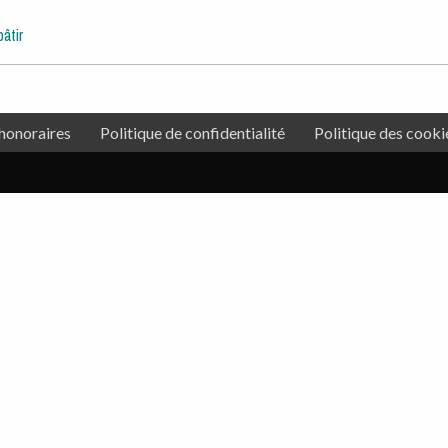
âtir
honoraires
Politique de confidentialité
Politique des cooki