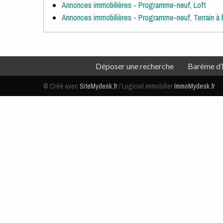
Annonces immobilières - Programme-neuf, Loft
Annonces immobilières - Programme-neuf, Terrain à b
Navigation secondaire
Pied de page
Déposer une recherche
Barème d’
Aparté basse
© Créé avec
SiteMydesk.fr
/ Logiciel immobilier
ImmoMydesk.fr