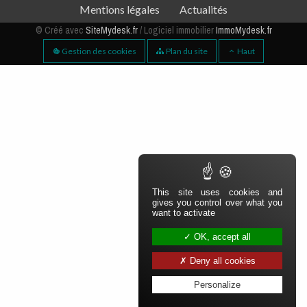
Mentions légales
Actualités
Aparté basse
© Créé avec
SiteMydesk.fr
/ Logiciel immobilier
ImmoMydesk.fr
Gestion des cookies
Plan du site
Haut
This site uses cookies and
gives you control over what you
want to activate
OK, accept all
Deny all cookies
Personalize