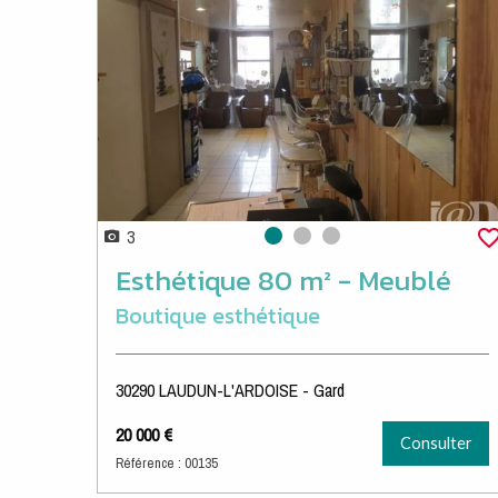
3
Photo 0
Photo 1
Photo 2
Esthétique 80 m² - Meublé
Boutique esthétique
30290 LAUDUN-L'ARDOISE - Gard
20 000 €
Consulter
Référence : 00135