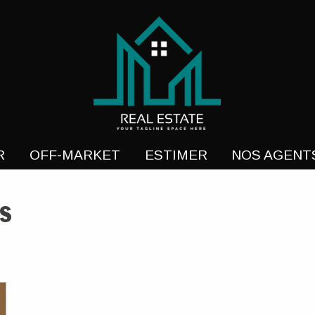
 Vente, Esthetique, Laud
R
OFF-MARKET
ESTIMER
NOS AGENT
s